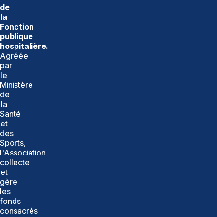
de
la
Fonction
publique
hospitalière.
Agréée
par
le
Ministère
de
la
Santé
et
des
Sports,
l'Association
collecte
et
gère
les
fonds
consacrés