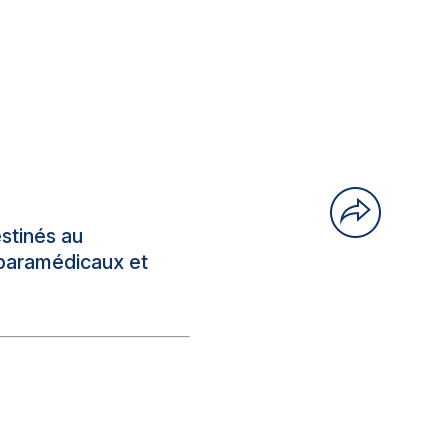
estinés au
para­médicaux et