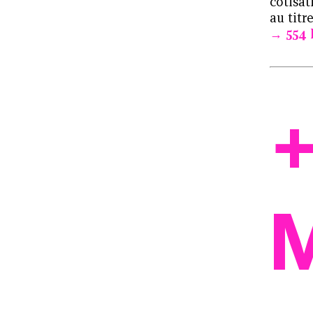
cotisat
au titr
16 délégations régionales,
554
26 délégations territoriales
+