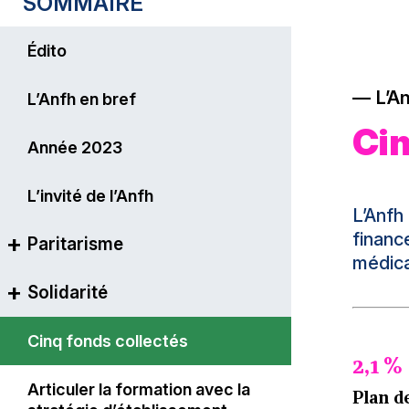
SOMMAIRE
Édito
L’A
L’Anfh en bref
Cin
Année 2023
L’invité de l’Anfh
L’Anfh
financ
Paritarisme
médica
Solidarité
Le principe du paritarisme
La formation continue plus
Cinq fonds collectés
2,1 %
que jamais vectrice
d’opportunités professionnelles
Articuler la formation avec la
Plan d