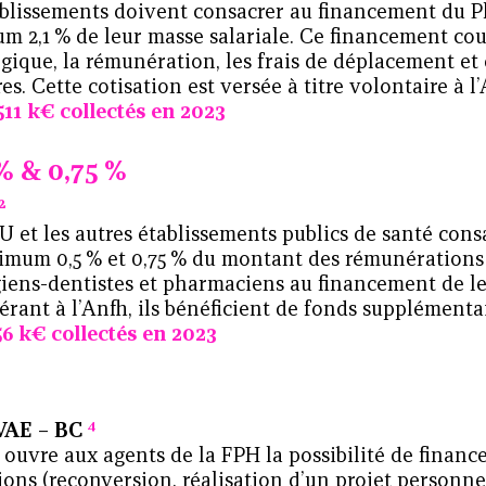
ablissements doivent consacrer au financement du P
m 2,1 % de leur masse salariale. Ce financement cou
gique, la rémunération, les frais de déplacement e
res. Cette cotisation est versée à titre volontaire à l
511 k€
collectés en 2023
% & 0,75 %
2
U et les autres établissements publics de santé con
imum 0,5 % et 0,75 % du montant des rémunérations
giens-­dentistes et pharmaciens au financement de l
rant à l’Anfh, ils bénéficient de fonds supplémenta
56 k€
collectés en 2023
4
VAE – BC
ouvre aux agents de la FPH la possibilité de financer
ons (reconversion, réalisation d’un ­projet personnel