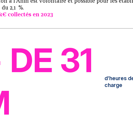
ion à l’Anfh est volontaire et possible pour les éta
e du 2,1 %.
 k€
collectés en 2023
 DE 31
d’heures d
charge
M