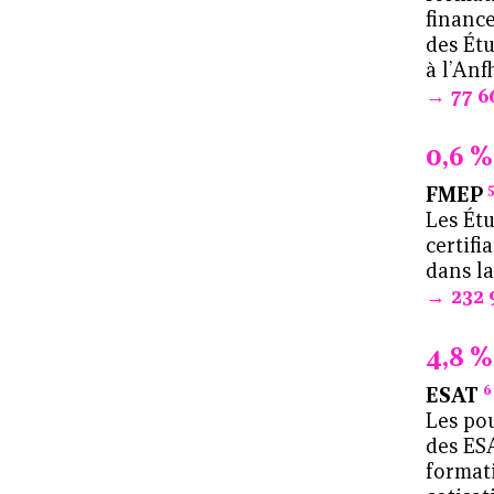
professionnalisation des
financ
équipes formation
des Ét
à l’Anf
77 6
Des expertises et des
moyens d’actions
complémentaires
0,6 %
FMEP
Des actions clés en main
Les Ét
certifi
Éclairer les démarches
dans la
métiers/compétences
232 
Des informations pour les
4,8 %
établissements
6
ESAT
Les pou
Valoriser les initiatives
des ES
originales, développer les
formati
compétences