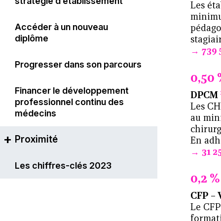
stratégie d’établissement
Les ét
Projet stratégique
minimu
pédago
Accéder à un nouveau
stagiai
Faire évoluer les outils au gré
diplôme
739 
des besoins
Progresser dans son parcours
0,50 
Organisation et actions 2023
Financer le développement
DPCM
Du DPC à la certification
professionnel continu des
Les CH
périodique ?
médecins
au min
chirur
Proximité
En adhé
31 2
Une solution complète pour la
Les chiffres-clés 2023
0,2 %
réalisation de l’entretien
professionnel
CFP – 
Le CFP 
Soutenir la
formati